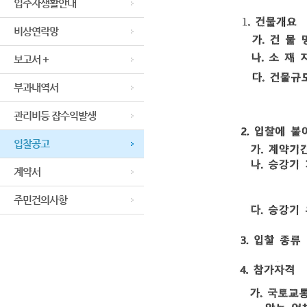
입주자생활안내
비상연락망
보고서 +
부과내역서
관리비등 잡수익발생
입찰공고
계약서
주민건의사항