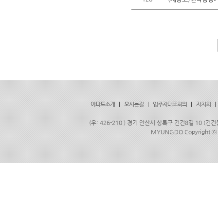
아파트소개
|
오시는길
|
입주자대표회의
|
자치회
|
(우: 426-210 ) 경기 안산시 상록구 건건8길 10 (건건
MYUNGDO Copyright
ⓒ