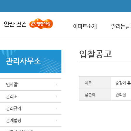
아파트소개
알리는글
입찰공고
관리사무소
제목
승강기 유
인사말
글쓴이
관리실
관리 +
관리규약
관계법령