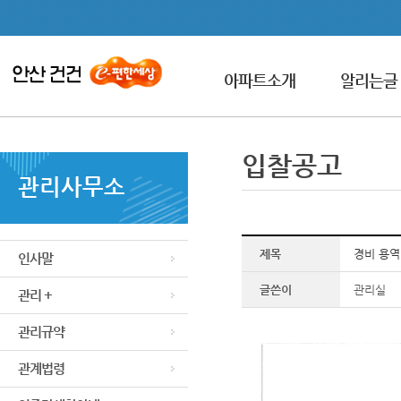
아파트소개
알리는글
입찰공고
관리사무소
제목
경비 용역
인사말
글쓴이
관리실
관리 +
관리규약
관계법령