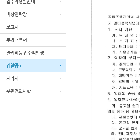
입주자생활안내
비상연락망
보고서 +
부과내역서
관리비등 잡수익발생
입찰공고
계약서
주민건의사항