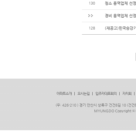
130
청소 용역업체 선
경비 용역업체 선정
128
(재공고)힌국승강기
아파트소개
|
오시는길
|
입주자대표회의
|
자치회
|
(우: 426-210 ) 경기 안산시 상록구 건건8길 10 (건건
MYUNGDO Copyright
ⓒ