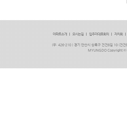
아파트소개
|
오시는길
|
입주자대표회의
|
자치회
|
(우: 426-210 ) 경기 안산시 상록구 건건8길 10 (건건
MYUNGDO Copyright
ⓒ