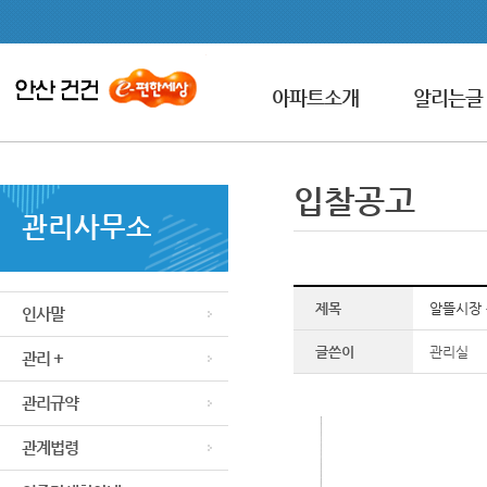
아파트소개
알리는글
입찰공고
관리사무소
제목
알뜰시장 
인사말
글쓴이
관리실
관리 +
관리규약
관계법령