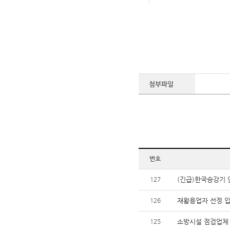
첨부파일
번호
127
(긴급)한국승강기 
126
재활용업자 선정 
125
소방시설 점검업체