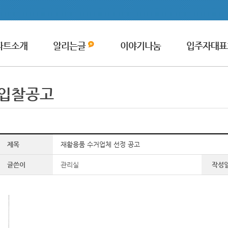
파트소개
알리는글
이야기나눔
입주자대표
입찰공고
제목
재활용품 수거업체 선정 공고
글쓴이
관리실
작성