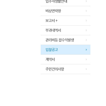
입주자생활안내
비상연락망
보고서 +
부과내역서
관리비등 잡수익발생
입찰공고
계약서
주민건의사항