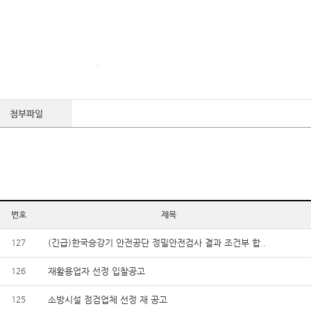
첨부파일
번호
제목
127
(긴급)한국승강기 안전공단 정밀안전검사 결과 조건부 합..
126
재활용업자 선정 입찰공고
125
소방시설 점검업체 선정 재 공고