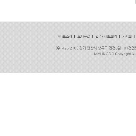
아파트소개
|
오시는길
|
입주자대표회의
|
자치회
|
(우: 426-210 ) 경기 안산시 상록구 건건8길 10 (건건
MYUNGDO Copyright
ⓒ