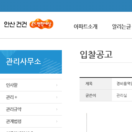
아파트소개
알리는글
입찰공고
관리사무소
제목
경비용역
인사말
글쓴이
관리실
관리 +
관리규약
관계법령