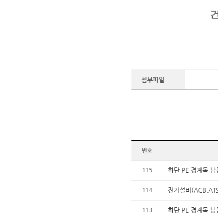
첨부파일
번호
115
화단 PE 경계목 
114
전기설비(ACB,AT
113
화단 PE 경계목 