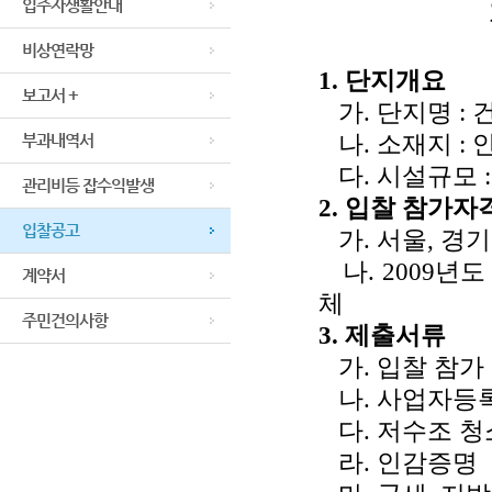
입주자생활안내
비상연락망
1. 단지개요
보고서 +
가. 단지명 : 
나. 소재지 : 
부과내역서
다. 시설규모 : 
관리비등 잡수익발생
2. 입찰 참가자
입찰공고
가. 서울, 경
나. 2009년도
계약서
체
주민건의사항
3. 제출서류
가. 입찰 참가 
나. 사업자등록
다. 저수조 
라. 인감증명