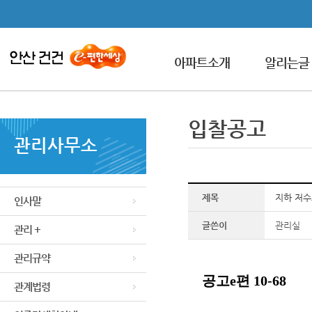
아파트소개
알리는글
입찰공고
관리사무소
제목
지하 저수
인사말
글쓴이
관리실
관리 +
관리규약
공고e편 10-68
관계법령