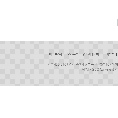
아파트소개
|
오시는길
|
입주자대표회의
|
자치회
|
(우: 426-210 ) 경기 안산시 상록구 건건8길 10 (건건
MYUNGDO Copyright
ⓒ