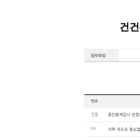
건건
첨부파일
번호
19
공인회계감사 선정
지하 저수조 청소업