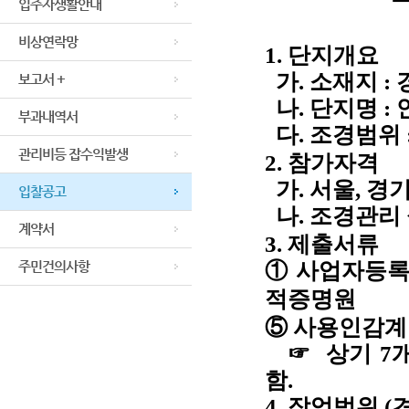
입주자생활안내
비상연락망
1. 단지개요
가. 소재지 :
보고서 +
나. 단지명 :
부과내역서
다. 조경범위 
관리비등 잡수익발생
2. 참가자격
가. 서울, 경
입찰공고
나. 조경관리 
계약서
3. 제출서류
주민건의사항
① 사업자등록
적증명원
⑤ 사용인감계 
☞ 상기 7개
함.
4. 작업범위 