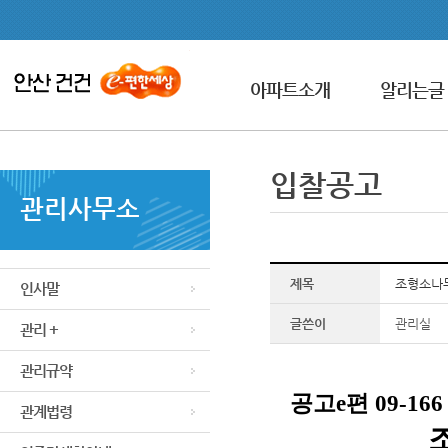
아파트소개
알리는글
입찰공고
관리사무소
제목
조형소나무
인사말
글쓴이
관리실
관리 +
관리규약
공고e편 09-166
관계법령