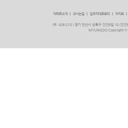
아파트소개
|
오시는길
|
입주자대표회의
|
자치회
|
(우: 426-210 ) 경기 안산시 상록구 건건8길 10 (건건
MYUNGDO Copyright
ⓒ