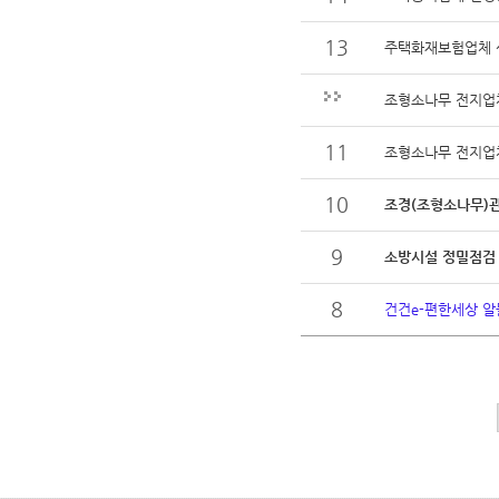
13
주택화재보험업체 
조형소나무 전지업
11
조형소나무 전지업체
10
조경(조형소나무)
9
소방시설 정밀점검 
8
건건e-편한세상 알