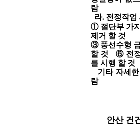
람
라. 전정작업
① 절단부 가지
제거 할 것
③ 풍선수형 
할 것 ⑥ 전
를 시행 할 것
기타 자세한 사
람
안산 건